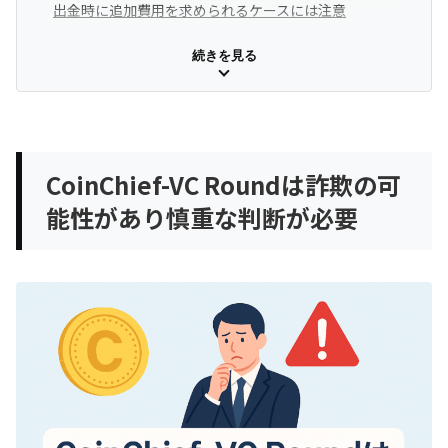
出金時に追加費用を求められるケースには注意
CoinChief-VC Roundのドメイン・ライセンスから見る
続きを見る
運営リスクと注意点
CoinChief-VC Roundの基本情報・Whois情報
ライセンス画像が掲載されていても信頼性の証明に
CoinChief-VC Roundは詐欺の可
はならない
能性があり慎重な判断が必要
運営主体が分かりにくい点には注意が必要
長期間運用されているドメインでも安心とは限らな
い
利用前には次の点を確認しておきたい
CoinChief-VC Roundの返金相談に関する声と出金トラ
ブルの懸念
CoinChief-VC Roundの悪い口コミや評判