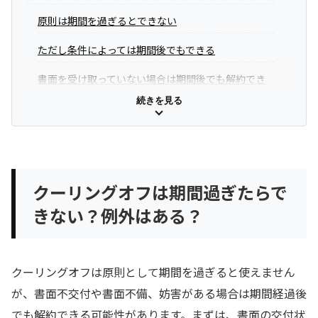
原則は期間を過ぎるとできない
ただし条件によっては期間後でもできる
書面を受け取っていない場合は期間後でも解約でき
る
続きを見る
書面に不備がある場合は期間後でも解約できる
クーリングオフ妨害があった場合は期間後でも解約
できる
クーリングオフは期間過ぎたらで
クーリングオフ期間が過ぎたら違約金を払う必要はあ
きない？例外はある？
る？
クーリングオフが有効なら違約金は支払う必要がな
クーリングオフは原則として期間を過ぎると使えません
い
が、書面不交付や書面不備、妨害がある場合は期間経過後
不当な違約金は支払う必要がない場合がある
でも解約できる可能性があります。まずは、書面の交付状