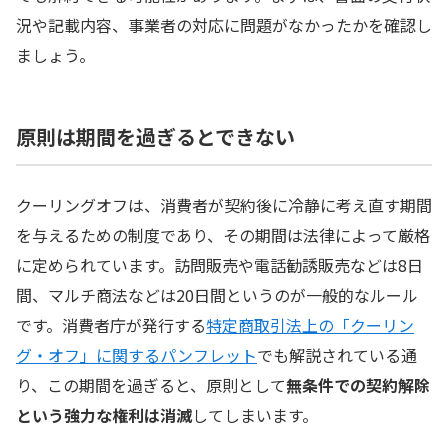
支払い済みの違約金でも返金を求められる場合があ
況や記載内容、事業者の対応に問題がなかったかを確認し
る
ましょう。
クーリングオフ期間過ぎたら使える他の解約・取消し方
法
原則は期間を過ぎるとできない
消費者契約法により契約を取り消せる場合がある
不当な勧誘があれば1年以内は取消しを主張できる
クーリングオフは、消費者が契約後に冷静に考え直す期間
を与えるための制度であり、その期間は法律によって厳格
特定継続的役務提供であれば中途解約ができる
に定められています。訪問販売や電話勧誘販売などは8日
不当な違約金は無効として争える場合がある
間、マルチ商法などは20日間というのが一般的なルール
クーリングオフの期間はいつから数える？
です。消費者庁が発行する
特定商取引法上の「クーリン
グ・オフ」に関するパンフレット
でも解説されている通
クーリングオフは書面を受け取った日から数える
り、この期間を過ぎると、原則として
無条件での契約解除
取引の種類によっては20日になる場合がある
という強力な権利は消滅
してしまいます。
クーリングオフは発送した時点で有効になる