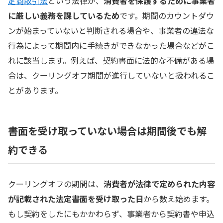
定商取引法
という法律が、
消費者を保護するために事業者
クーリングオフ期間が過ぎたら自己判断せず早めに専門
に厳しい義務を課しているため
です。期間のカウントダウ
家へ相談を
ンが始まっていないと判断される場合や、事業者の違法な
行為によって期間内に手続きができなかった場合などがこ
れに該当します。例えば、契約書面に法的な不備がある場
合は、クーリングオフ期間が進行していないと扱われるこ
とがあります。
書面を受け取っていない場合は期間後でも解
約できる
クーリングオフの期間は、
消費者が法律で定められた内容
が記載された法定書面を受け取った日
から数え始めます。
もし契約をしたにもかかわらず、事業者から契約書や申込