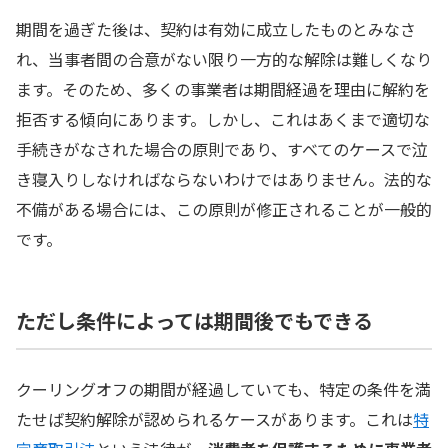
期間を過ぎた後は、契約は有効に成立したものとみなさ
クーリングオフは期間過ぎたらでも間に合う？正しい手
れ、当事者間の合意がない限り一方的な解除は難しくなり
続きと初動対応
ます。そのため、多くの事業者は期間経過を理由に解約を
1.契約書や申込書など関係資料をすべて確認する
拒否する傾向にあります。しかし、これはあくまで適切な
2.書面を受け取った日と通知日を整理する
手続きがなされた場合の原則であり、すべてのケースで泣
き寝入りしなければならないわけではありません。法的な
3.勧誘時のLINEやメールなど証拠を残す
不備がある場合には、この原則が修正されることが一般的
クーリングオフ期間を過ぎたときの手続き方法
です。
クーリングオフは書面またはメールで通知する
契約内容と解除の意思を明確に記載する
ただし条件によっては期間後でもできる
送信履歴や控えを残して証拠化する
クーリングオフの期間が経過していても、特定の条件を満
クレジット契約は信販会社にも通知する
たせば契約解除が認められるケースがあります。これは
特
業者に連絡する前に専門機関へ相談する