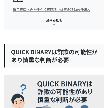
暗号資産送金を伴う投資勧誘では資金移動の仕組み
に注意が必要
続きを見る
少しでも違和感がある場合は早めの確認が重要
QUICK BINARYは運営者情報が乏しく、実態を確認しに
くいサイト
QUICK BINARYは詐欺の可能性が
QUICK BINARYの基本情報・Whois情報
あり慎重な判断が必要
サイト上から運営会社の詳細を確認しにくい
Whois情報でも登録者情報は非公開となっている
公開情報だけでは運営実態を判断しにくい部分があ
る
QUICK BINARYは口コミが少なく、利用実態を第三者情
報から判断しにくい