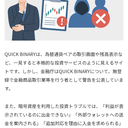
口コミが少ないからといって安全とは限らない
第三者情報が少ないサービスは慎重に確認したい
情報が少ない状態での送金は慎重に判断するべき
QUICK BINARYに金融ライセンスや公的登録はある？
QUICK BINARYは、為替通貨ペアの取引画面や残高表示な
金融庁はQUICK BINARYについて警告を公表している
ど、一見すると本格的な投資サービスのように見えるサイ
金融庁の警告がある以上、日本向け勧誘の適法性は
トです。しかし、金融庁はQUICK BINARYについて、無登
慎重に確認すべき
録で金融商品取引業等を行う者として警告を公表していま
ライセンス表記が見当たらない場合は慎重な確認が
す。
必要
また、暗号資産を利用した投資トラブルでは、「利益が表
QUICK BINARYで確認される暗号資産送金型の手口と注
意点
示されているのに出金できない」「外部ウォレットへの送
金を案内される」「追加対応を理由に入金を求められる」
外部ウォレットへの送金を案内される場合は慎重な