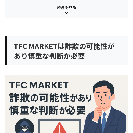
TFC MARKETは現在アクセス不可 ドメイン情報と登
続きを見る
録状況から実態を確認
TFC MARKETの基本情報・Whois情報
現在はサイトへアクセスできずサービス内容を確認
TFC MARKETは詐欺の可能性が
できない
あり慎重な判断が必要
公開情報が限られており運営実態を把握しにくい
TFC MARKETの口コミから見える出金対応と勧誘経路
の不自然さ
TFC MARKETの悪い口コミや評判
口コミが少ないことは安全性の証明にはならない
TFC MARKETで確認される手口や利用時の注意点
出金できない状況が続く場合は追加送金を避ける